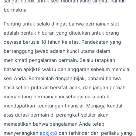
sangat cocok untuk sesi hiburan yang singkat namun
bermakna.
Penting untuk selalu diingat bahwa permainan slot
adalah bentuk hiburan yang ditujukan untuk orang
dewasa berusia 18 tahun ke atas. Pendekatan yang
bertanggung jawab adalah kunci utama dalam
menikmati pengalaman bermain. Selalu tetapkan
batasan apkjkt8 waktu dan anggaran sebelum memulai
sesi Anda. Bermainlah dengan bijak, pahami bahwa
hasil setiap putaran bersifat acak, dan jangan pernah
memandang permainan ini sebagai cara untuk
mendapatkan keuntungan finansial. Menjaga kendali
atas durasi bermain di perangkat seluler akan
memastikan bahwa pengalaman Anda tetap
menyenangkan
apkjkt8
dan terhindar dari perilaku yang