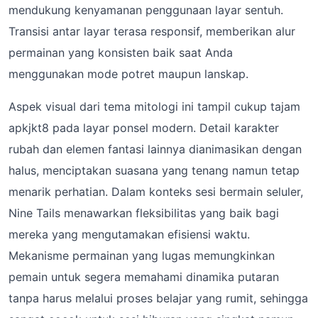
mendukung kenyamanan penggunaan layar sentuh.
Transisi antar layar terasa responsif, memberikan alur
permainan yang konsisten baik saat Anda
menggunakan mode potret maupun lanskap.
Aspek visual dari tema mitologi ini tampil cukup tajam
apkjkt8 pada layar ponsel modern. Detail karakter
rubah dan elemen fantasi lainnya dianimasikan dengan
halus, menciptakan suasana yang tenang namun tetap
menarik perhatian. Dalam konteks sesi bermain seluler,
Nine Tails menawarkan fleksibilitas yang baik bagi
mereka yang mengutamakan efisiensi waktu.
Mekanisme permainan yang lugas memungkinkan
pemain untuk segera memahami dinamika putaran
tanpa harus melalui proses belajar yang rumit, sehingga