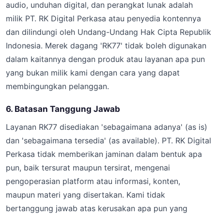
audio, unduhan digital, dan perangkat lunak adalah
milik PT. RK Digital Perkasa atau penyedia kontennya
dan dilindungi oleh Undang-Undang Hak Cipta Republik
Indonesia. Merek dagang 'RK77' tidak boleh digunakan
dalam kaitannya dengan produk atau layanan apa pun
yang bukan milik kami dengan cara yang dapat
membingungkan pelanggan.
6. Batasan Tanggung Jawab
Layanan RK77 disediakan 'sebagaimana adanya' (as is)
dan 'sebagaimana tersedia' (as available). PT. RK Digital
Perkasa tidak memberikan jaminan dalam bentuk apa
pun, baik tersurat maupun tersirat, mengenai
pengoperasian platform atau informasi, konten,
maupun materi yang disertakan. Kami tidak
bertanggung jawab atas kerusakan apa pun yang