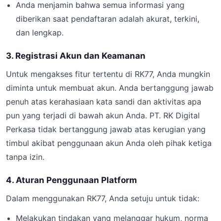
Anda menjamin bahwa semua informasi yang
diberikan saat pendaftaran adalah akurat, terkini,
dan lengkap.
3. Registrasi Akun dan Keamanan
Untuk mengakses fitur tertentu di RK77, Anda mungkin
diminta untuk membuat akun. Anda bertanggung jawab
penuh atas kerahasiaan kata sandi dan aktivitas apa
pun yang terjadi di bawah akun Anda. PT. RK Digital
Perkasa tidak bertanggung jawab atas kerugian yang
timbul akibat penggunaan akun Anda oleh pihak ketiga
tanpa izin.
4. Aturan Penggunaan Platform
Dalam menggunakan RK77, Anda setuju untuk tidak:
Melakukan tindakan yang melanggar hukum, norma