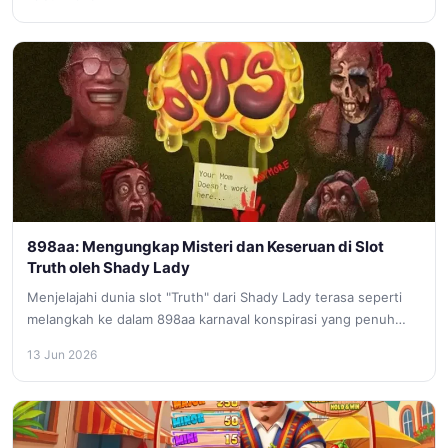
898aa: Mengungkap Misteri dan Keseruan di Slot
Truth oleh Shady Lady
Menjelajahi dunia slot "Truth" dari Shady Lady terasa seperti
melangkah ke dalam 898aa karnaval konspirasi yang penuh
dengan warna, misteri,...
13 Jun 2026