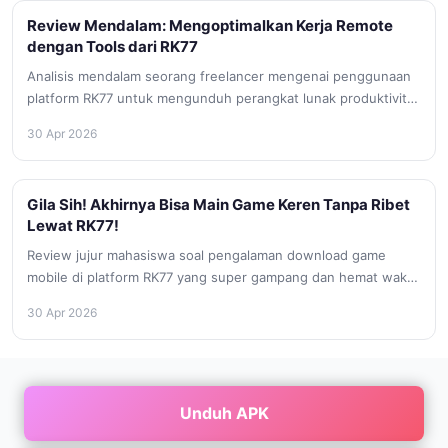
Review Mendalam: Mengoptimalkan Kerja Remote
dengan Tools dari RK77
Analisis mendalam seorang freelancer mengenai penggunaan
platform RK77 untuk mengunduh perangkat lunak produktivitas
kerja.
30 Apr 2026
Gila Sih! Akhirnya Bisa Main Game Keren Tanpa Ribet
Lewat RK77!
Review jujur mahasiswa soal pengalaman download game
mobile di platform RK77 yang super gampang dan hemat waktu
banget!
30 Apr 2026
Unduh APK