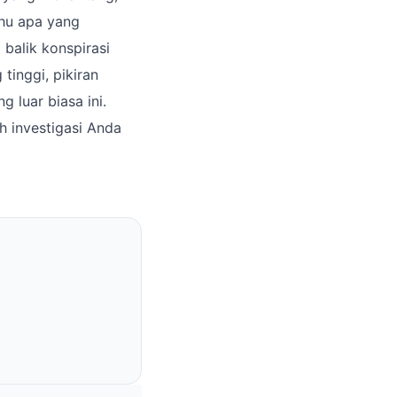
ahu apa yang
balik konspirasi
tinggi, pikiran
 luar biasa ini.
 investigasi Anda