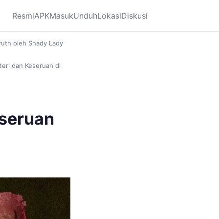
Resmi
APK
Masuk
Unduh
Lokasi
Diskusi
ruth oleh Shady Lady
eri dan Keseruan di
seruan