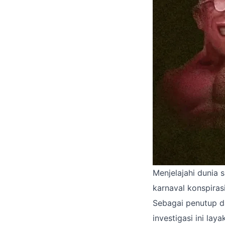
Menjelajahi dunia 
karnaval konspiras
Sebagai penutup d
investigasi ini la