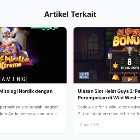
Artikel Terkait
 Mitologi Nordik dengan
Ulasan Slot Heist Guys 2: 
Perampokan di Wild West 
ermainan slot adalah langkah
Saddle up for a wild, dusty adv
belum Anda memutuskan untuk
2, the latest creative offering 
da judul terbaru seperti
This sequel...
15 Jun 2026