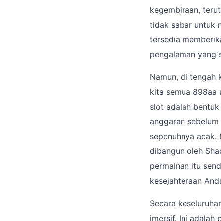
kegembiraan, teru
tidak sabar untuk 
tersedia memberik
pengalaman yang s
Namun, di tengah 
kita semua 898aa 
slot adalah bentuk
anggaran sebelum A
sepenuhnya acak. 
dibangun oleh Sha
permainan itu send
kesejahteraan Anda
Secara keseluruhan
imersif. Ini adala