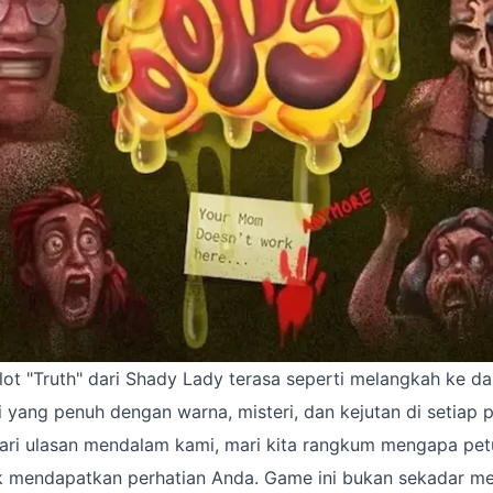
slot "Truth" dari Shady Lady terasa seperti melangkah ke 
i yang penuh dengan warna, misteri, dan kejutan di setiap 
ari ulasan mendalam kami, mari kita rangkum mengapa pe
yak mendapatkan perhatian Anda. Game ini bukan sekadar m